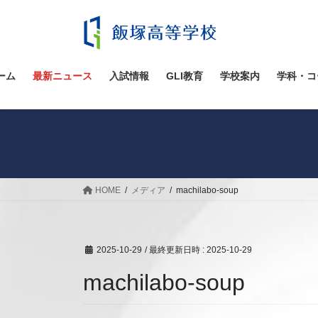
コ
ナ
ン
ビ
テ
ゲ
ン
ー
ツ
シ
ーム
最新ニュース
入試情報
GLI教育
学校案内
学科・コ
へ
ョ
ス
ン
キ
に
ッ
移
プ
動
HOME
メディア
machilabo-soup
2025-10-29
/ 最終更新日時 :
2025-10-29
machilabo-soup