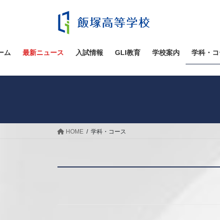
コ
ナ
ン
ビ
テ
ゲ
ン
ー
ツ
シ
ーム
最新ニュース
入試情報
GLI教育
学校案内
学科・コ
へ
ョ
ス
ン
キ
に
ッ
移
プ
動
HOME
学科・コース