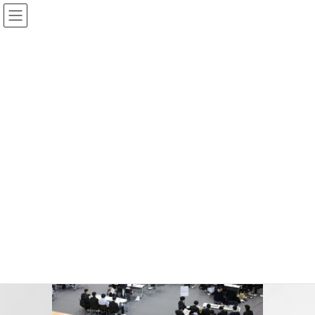
コ
ナ
ン
ビ
テ
ゲ
ン
ー
投稿
ツ
シ
へ
ョ
ス
ン
HOME
進路情報
進路指導の取り組み
kouenkai
キ
に
ッ
移
プ
動
2026-05-22
/ 最終更新日時 :
2026-05-22
kouenkai