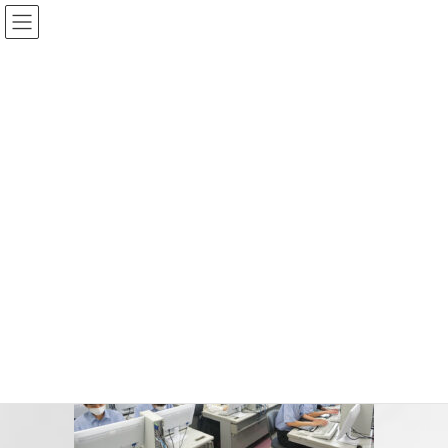
コ
ナ
ン
ビ
テ
ゲ
ン
ー
投稿
ツ
シ
へ
ョ
ス
ン
HOME
部活動・スクールライフ
施設紹介
computerroom
キ
に
ッ
移
プ
動
2024-06-06
/ 最終更新日時 :
2024-06-06
computerroom