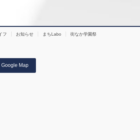
イフ
お知らせ
まちLabo
街なか学園祭
Google Map