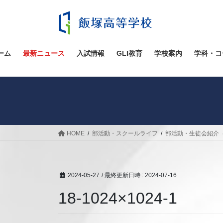
コ
ナ
ン
ビ
テ
ゲ
ン
ー
ツ
シ
ーム
最新ニュース
入試情報
GLI教育
学校案内
学科・コ
へ
ョ
ス
ン
キ
に
ッ
移
プ
動
HOME
部活動・スクールライフ
部活動・生徒会紹介
2024-05-27
/ 最終更新日時 :
2024-07-16
18-1024×1024-1