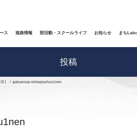
ース
進路情報
部活動・スクールライフ
お知らせ
まちLab
投稿
記事】
gakuensai-omisejouhou1nen
u1nen