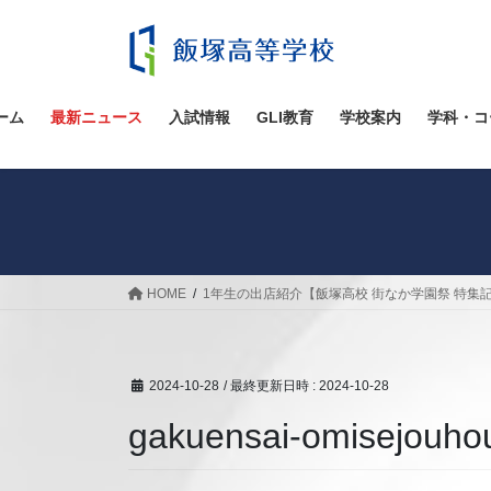
コ
ナ
ン
ビ
テ
ゲ
ン
ー
ツ
シ
ーム
最新ニュース
入試情報
GLI教育
学校案内
学科・コ
へ
ョ
ス
ン
キ
に
ッ
移
プ
動
HOME
1年生の出店紹介【飯塚高校 街なか学園祭 特集
2024-10-28
/ 最終更新日時 :
2024-10-28
gakuensai-omisejouho