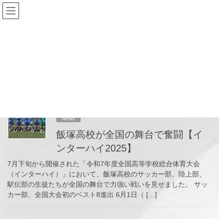
コ
ナ
ン
ビ
テ
ゲ
ン
ー
2025年8月5日
ツ
シ
へ
ョ
ス
ン
HOME
2025年8月5日
キ
に
ッ
移
プ
動
2025-08-05
News
飯塚高校が全国の舞台で奮闘【イ
ンターハイ2025】
7月下旬から開催された「令和7年度全国高等学校総合体育大会
（インターハイ）」において、飯塚高校のサッカー部、陸上部、
駅伝部の生徒たちが全国の舞台で力強い戦いを見せました。 サッ
カー部、全国大会初のベスト8進出 6月1日（ […]