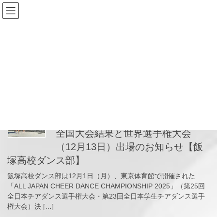
コ
ナ
ン
ビ
テ
ゲ
ン
ー
2025年12月3日
ツ
シ
へ
ョ
ス
ン
HOME
2025年12月3日
キ
に
ッ
移
プ
動
2025-12-03
News
全国大会結果と世界選手権大会
（12月13日）出場のお知らせ【飯
塚高校ダンス部】
飯塚高校ダンス部は12月1日（月）、東京体育館で開催された
「ALL JAPAN CHEER DANCE CHAMPIONSHIP 2025」（第25回
全日本チアダンス選手権大会・第23回全日本学生チアダンス選手
権大会）決 […]