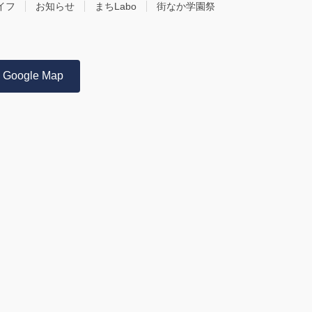
イフ
お知らせ
まちLabo
街なか学園祭
Google Map