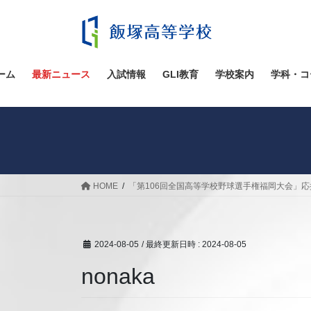
コ
ナ
ン
ビ
テ
ゲ
ン
ー
ツ
シ
ーム
最新ニュース
入試情報
GLI教育
学校案内
学科・コ
へ
ョ
ス
ン
キ
に
ッ
移
プ
動
HOME
「第106回全国高等学校野球選手権福岡大会」
2024-08-05
/ 最終更新日時 :
2024-08-05
nonaka