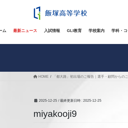
コ
ナ
ン
ビ
テ
ゲ
ン
ー
ツ
シ
ーム
最新ニュース
入試情報
GLI教育
学校案内
学科・コ
へ
ョ
ス
ン
キ
に
ッ
移
プ
動
HOME
「都大路」初出場のご報告｜選手・顧問からの
2025-12-25
/ 最終更新日時 :
2025-12-25
miyakooji9