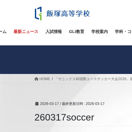
コ
ナ
ン
ビ
テ
ゲ
ン
ー
ツ
シ
ーム
最新ニュース
入試情報
GLI教育
学校案内
学科・コ
へ
ョ
ス
ン
キ
に
ッ
移
プ
動
HOME
「サニックス杯国際ユースサッカー大会2026
2026-03-17
/ 最終更新日時 :
2026-03-17
260317soccer