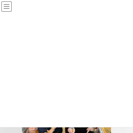
コ
ナ
ン
ビ
テ
ゲ
ン
ー
メディア
ツ
シ
へ
ョ
ス
ン
HOME
メディア
marche
キ
に
ッ
移
プ
動
2025-08-25
/ 最終更新日時 :
2025-08-25
marche