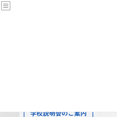
コ
ナ
ン
ビ
テ
ゲ
ン
ー
投稿
ツ
シ
へ
ョ
ス
ン
HOME
令和7年度 学習塾対象 学校説明会のご案内
cramschool
キ
に
ッ
移
プ
動
2025-08-29
/ 最終更新日時 :
2025-08-29
cramschool