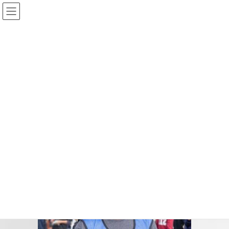
コ
ナ
ン
ビ
テ
ゲ
ン
ー
投稿
ツ
シ
へ
ョ
ス
ン
HOME
「街なか学園祭2025」開催のご報告と御礼
2025gakusai23
キ
に
ッ
移
プ
動
2025-12-04
/ 最終更新日時 :
2025-12-04
2025gakusai23