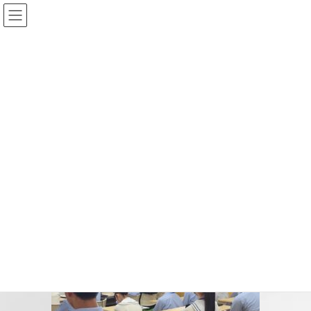
コ
ナ
ン
ビ
テ
ゲ
ン
ー
投稿
ツ
シ
へ
ョ
ス
ン
HOME
キ
に
米国在住ジャズピアニスト・塩川健さんによる特別講演+演奏を実施【特進グロー
ッ
移
バル×IE】
プ
動
shiokawaken-kouen3
2025-05-19
/ 最終更新日時 :
2025-05-19
shiokawaken-kouen3