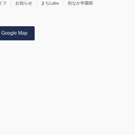
イフ
お知らせ
まちLabo
街なか学園祭
Google Map