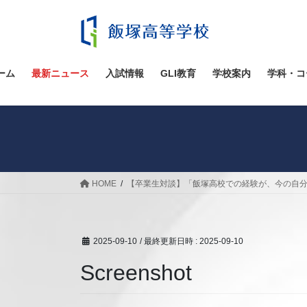
コ
ナ
ン
ビ
テ
ゲ
ン
ー
ツ
シ
ーム
最新ニュース
入試情報
GLI教育
学校案内
学科・コ
へ
ョ
ス
ン
キ
に
ッ
移
プ
動
HOME
【卒業生対談】「飯塚高校での経験が、今の自分
2025-09-10
/ 最終更新日時 :
2025-09-10
Screenshot