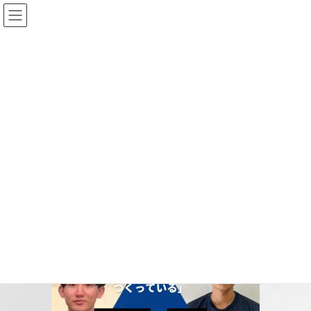
コ
ナ
ン
ビ
テ
ゲ
ン
ー
投稿
ツ
シ
へ
ョ
ス
ン
HOME
キ
に
【卒業生対談】「飯塚高校での経験が、今の自分をつくっている」APU今村一道
ッ
移
さん×関西大学 村井天さん
プ
動
taidan-alumni
2025-09-10
/ 最終更新日時 :
2025-09-10
taidan-alumni