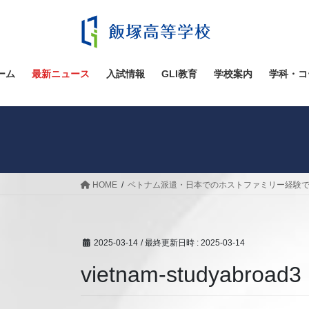
コ
ナ
ン
ビ
テ
ゲ
ン
ー
ツ
シ
ーム
最新ニュース
入試情報
GLI教育
学校案内
学科・コ
へ
ョ
ス
ン
キ
に
ッ
移
プ
動
HOME
ベトナム派遣・日本でのホストファミリー経験
2025-03-14
/ 最終更新日時 :
2025-03-14
vietnam-studyabroad3