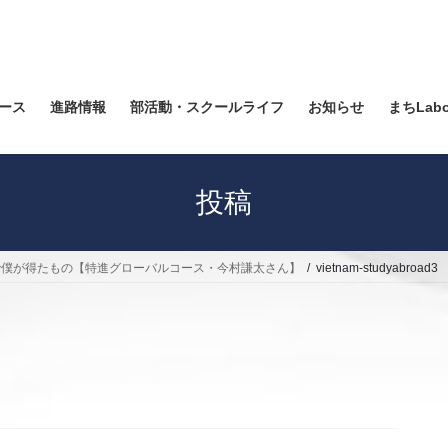
ース
進路情報
部活動・スクールライフ
お知らせ
まちLab
投稿
で僕が得たもの【特進グローバルコース・今村謙太さん】
vietnam-studyabroad3