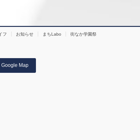
イフ
お知らせ
まちLabo
街なか学園祭
Google Map