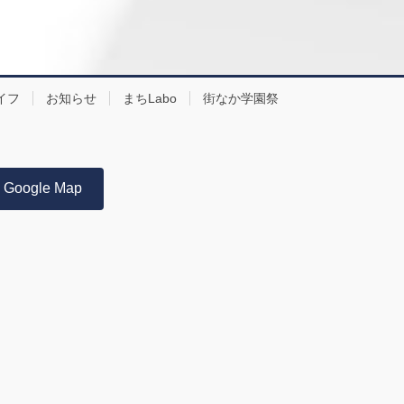
イフ
お知らせ
まちLabo
街なか学園祭
Google Map