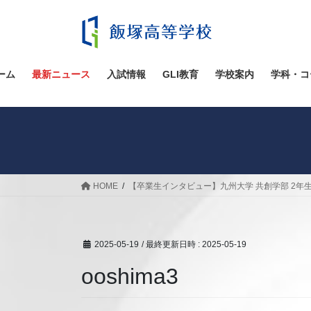
コ
ナ
ン
ビ
テ
ゲ
ン
ー
ツ
シ
ーム
最新ニュース
入試情報
GLI教育
学校案内
学科・コ
へ
ョ
ス
ン
キ
に
ッ
移
プ
動
HOME
【卒業生インタビュー】九州大学 共創学部 2年生
2025-05-19
/ 最終更新日時 :
2025-05-19
ooshima3