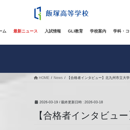
コ
ナ
ン
ビ
テ
ゲ
ン
ー
ツ
シ
ーム
最新ニュース
入試情報
GLI教育
学校案内
学科・コ
へ
ョ
ス
ン
キ
に
ッ
移
プ
動
HOME
News
【合格者インタビュー】北九州市立大学 
2026-03-19
/ 最終更新日時 :
2026-03-18
【合格者インタビュー