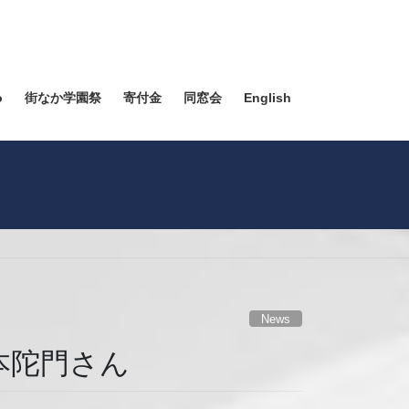
o
街なか学園祭
寄付金
同窓会
English
News
本陀門さん