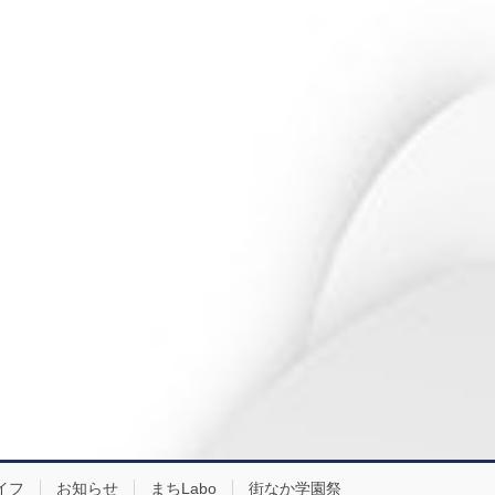
イフ
お知らせ
まちLabo
街なか学園祭