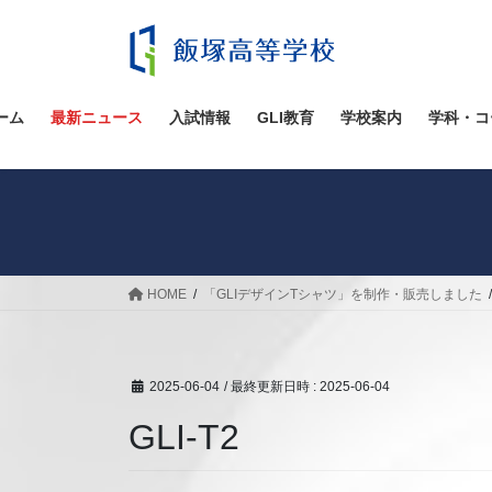
コ
ナ
ン
ビ
テ
ゲ
ン
ー
ツ
シ
ーム
最新ニュース
入試情報
GLI教育
学校案内
学科・コ
へ
ョ
ス
ン
キ
に
ッ
移
プ
動
HOME
「GLIデザインTシャツ」を制作・販売しました
2025-06-04
/ 最終更新日時 :
2025-06-04
GLI-T2