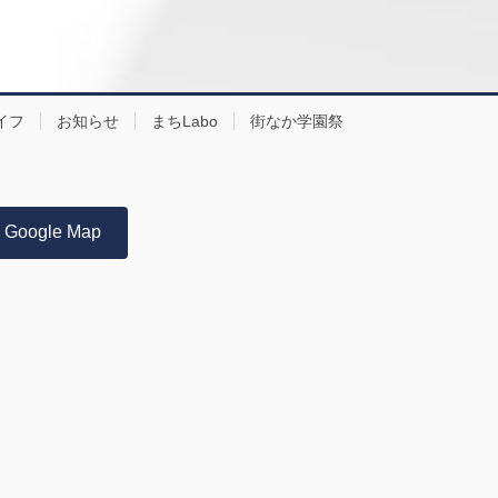
イフ
お知らせ
まちLabo
街なか学園祭
Google Map