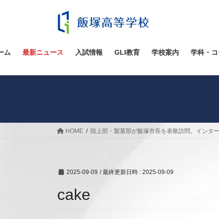
コ
ナ
ン
ビ
テ
ゲ
ン
ー
ツ
シ
ーム
最新ニュース
入試情報
GLI教育
学校案内
学科・コ
へ
ョ
ス
ン
キ
に
ッ
移
プ
動
HOME
陸上部・製菓部が飯塚市長を表敬訪問。インター
2025-09-09
/ 最終更新日時 :
2025-09-09
cake