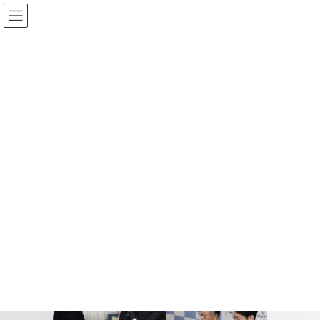
コ
ナ
ン
ビ
テ
ゲ
ン
ー
投稿
ツ
シ
へ
ョ
ス
ン
HOME
キ
に
企業が学費を全額支援。国家資格と就職につながる飯塚高校の新キャリア制度
ッ
移
new-career3
プ
動
2026-03-12
/ 最終更新日時 :
2026-03-12
new-career3