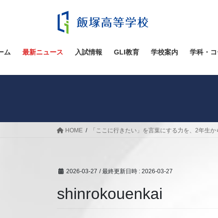
コ
ナ
ン
ビ
テ
ゲ
ン
ー
ツ
シ
ーム
最新ニュース
入試情報
GLI教育
学校案内
学科・コ
へ
ョ
ス
ン
キ
に
ッ
移
プ
動
HOME
「ここに行きたい」を言葉にする力を、2年生か
2026-03-27
/ 最終更新日時 :
2026-03-27
shinrokouenkai