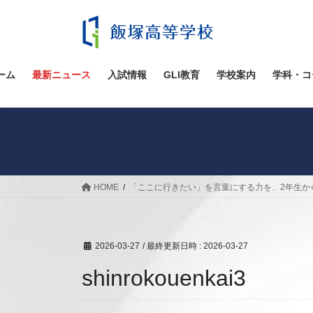
コ
ナ
ン
ビ
テ
ゲ
ン
ー
ツ
シ
ーム
最新ニュース
入試情報
GLI教育
学校案内
学科・コ
へ
ョ
ス
ン
キ
に
ッ
移
プ
動
HOME
「ここに行きたい」を言葉にする力を、2年生か
2026-03-27
/ 最終更新日時 :
2026-03-27
shinrokouenkai3