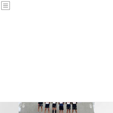
コ
ナ
ン
ビ
テ
ゲ
ン
ー
投稿
ツ
シ
へ
ョ
ス
ン
HOME
キ
に
陸上部・駅伝部が北九州地区予選会で健闘 5名がインターハイ出場決定
ッ
移
2606ekiden-rikujou6
プ
動
2026-06-24
/ 最終更新日時 :
2026-06-24
2606ekiden-rikujou6