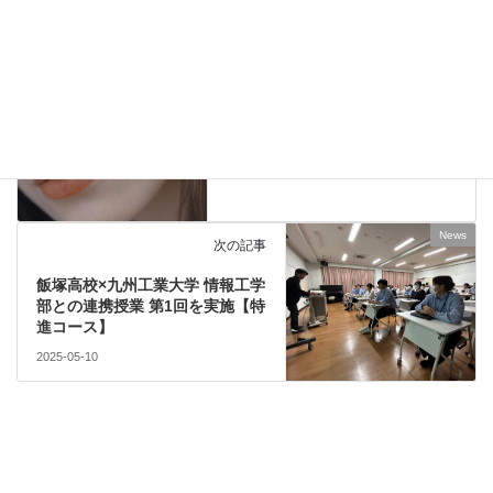
News
前の記事
個性とは、ただ目立つことじゃ
ない。
2025-05-08
News
次の記事
飯塚高校×九州工業大学 情報工学
部との連携授業 第1回を実施【特
進コース】
2025-05-10