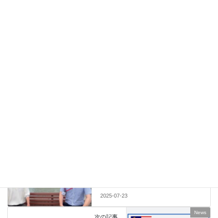
【関連コンテンツ】
九大連携授業
本校では引き続き、難関大学との連携授業を通じて、大学で実践
される研究活動や学問へ生徒たちが関心を深めていく取り組みを
続けていきます。
ニュース一覧へ
News
カテゴリー
特進コース
大学連携
九大連携授業
タグ
News
前の記事
APU教員向けキャンパス見学会
に参加。卒業生・大熊敦地さん
へのインタビューも実施
2025-07-23
News
次の記事