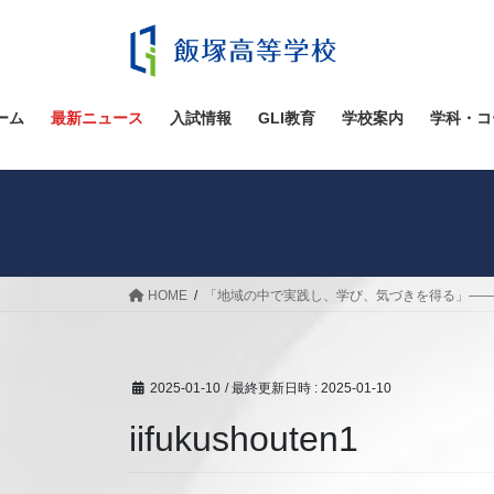
コ
ナ
ン
ビ
テ
ゲ
ン
ー
ツ
シ
ーム
最新ニュース
入試情報
GLI教育
学校案内
学科・コ
へ
ョ
ス
ン
キ
に
ッ
移
プ
動
HOME
「地域の中で実践し、学び、気づきを得る」——
2025-01-10
/ 最終更新日時 :
2025-01-10
iifukushouten1