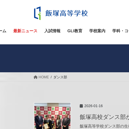
コ
ナ
ン
ビ
テ
ゲ
ン
ー
ツ
シ
ーム
最新ニュース
入試情報
GLI教育
学校案内
学科・コ
へ
ョ
ス
ン
キ
に
ッ
移
プ
動
HOME
ダンス部
2026-01-16
飯塚高校ダンス部
飯塚高等学校ダンス部の生