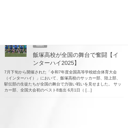
飯塚高等学校の陸上部と製菓部の生徒たちが、旭豊彦校長と中村
久充先生（陸上部監督）、林田英二先生（製菓部顧問）とともに9
月8日（月）に飯塚市役所を表敬訪問し、武井政一 飯塚市長へ全国
大会での成果と今後の挑戦を報告しました。 […]
2025-08-05
News
飯塚高校が全国の舞台で奮闘【イ
ンターハイ2025】
7月下旬から開催された「令和7年度全国高等学校総合体育大会
（インターハイ）」において、飯塚高校のサッカー部、陸上部、
駅伝部の生徒たちが全国の舞台で力強い戦いを見せました。 サッ
カー部、全国大会初のベスト8進出 6月1日（ […]