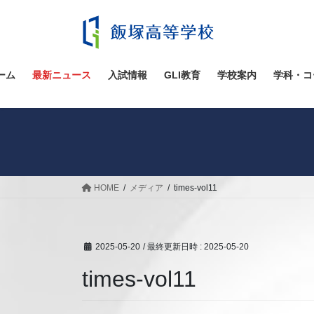
コ
ナ
ン
ビ
テ
ゲ
ン
ー
ツ
シ
ーム
最新ニュース
入試情報
GLI教育
学校案内
学科・コ
へ
ョ
ス
ン
キ
に
ッ
移
プ
動
HOME
メディア
times-vol11
2025-05-20
/ 最終更新日時 :
2025-05-20
times-vol11