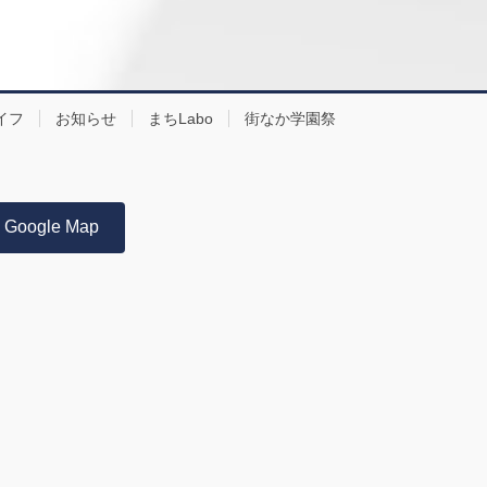
イフ
お知らせ
まちLabo
街なか学園祭
Google Map