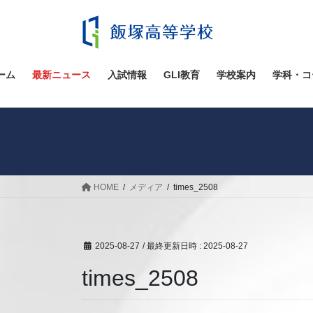
コ
ナ
ン
ビ
テ
ゲ
ン
ー
ツ
シ
ーム
最新ニュース
入試情報
GLI教育
学校案内
学科・コ
へ
ョ
ス
ン
キ
に
ッ
移
プ
動
HOME
メディア
times_2508
2025-08-27
/ 最終更新日時 :
2025-08-27
times_2508