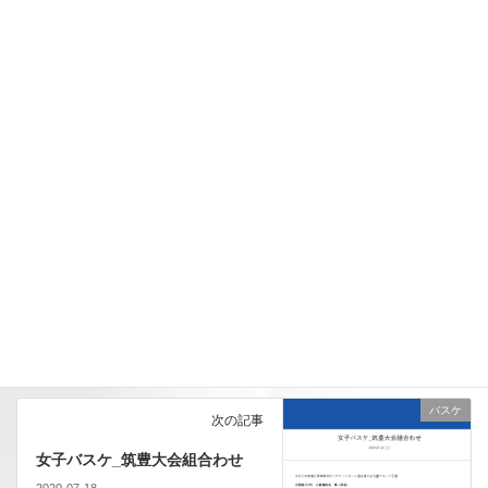
時球場は省略させて頂きます。
野球
、
健康スポーツコース
、
部活動
、
学外活動
トピックスのカテゴリー
バスケ
次の記事
女子バスケ_筑豊大会組合わせ