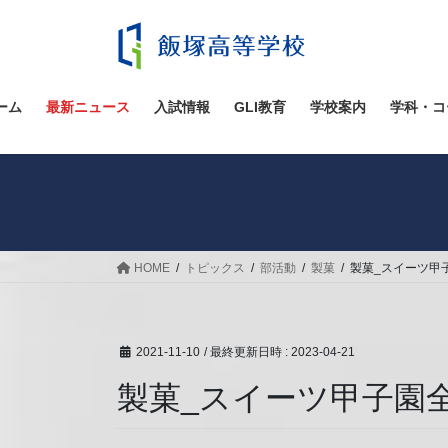
コ
ナ
ン
ビ
テ
ゲ
ン
ー
ツ
シ
ーム
最新ニュース
入試情報
GLI教育
学校案内
学科・コ
へ
ョ
ス
ン
キ
に
ッ
移
プ
動
HOME
トピックス
部活動
製菓
製菓_スイーツ甲
2021-11-10
/ 最終更新日時 :
2023-04-21
製菓_スイーツ甲子園