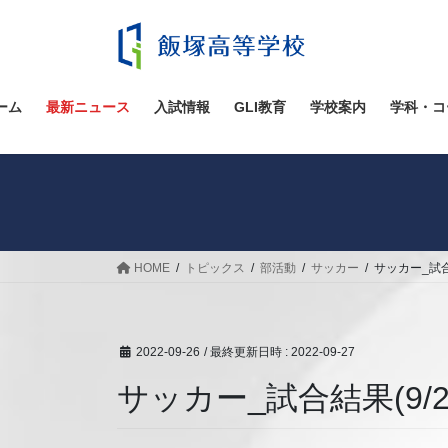
コ
ナ
ン
ビ
テ
ゲ
ン
ー
ツ
シ
ーム
最新ニュース
入試情報
GLI教育
学校案内
学科・コ
へ
ョ
ス
ン
キ
に
ッ
移
プ
動
HOME
トピックス
部活動
サッカー
サッカー_試合結
2022-09-26
/ 最終更新日時 :
2022-09-27
サッカー_試合結果(9/20