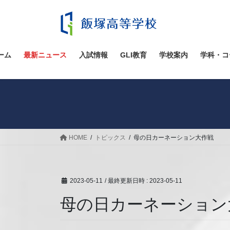
コ
ナ
ン
ビ
テ
ゲ
ン
ー
ツ
シ
ーム
最新ニュース
入試情報
GLI教育
学校案内
学科・コ
へ
ョ
ス
ン
キ
に
ッ
移
プ
動
HOME
トピックス
母の日カーネーション大作戦
2023-05-11
/ 最終更新日時 :
2023-05-11
母の日カーネーション