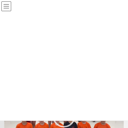
コ
ナ
ン
ビ
テ
ゲ
ン
ー
メディア
ツ
シ
へ
ョ
ス
ン
HOME
メディア
Aimerダンス
キ
に
ッ
移
プ
動
2025-07-11
/ 最終更新日時 :
2025-07-11
Aimerダンス
動
画
プ
レ
ー
ヤ
ー