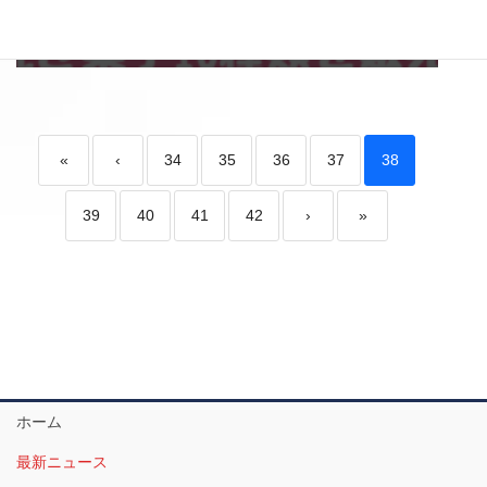
き菓子を販売【5月12日】
«
‹
34
35
36
37
38
39
40
41
42
›
»
ホーム
最新ニュース