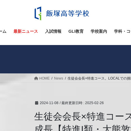
コ
ナ
ン
ビ
テ
ゲ
ン
ー
ツ
シ
ーム
最新ニュース
入試情報
GLI教育
学校案内
学科・コ
へ
ョ
ス
ン
キ
に
ッ
移
プ
動
HOME
News
生徒会会長×特進コース。LOCALでの
2024-11-08
/ 最終更新日時 :
2025-02-26
生徒会会長×特進コー
成長【特進I類・大熊