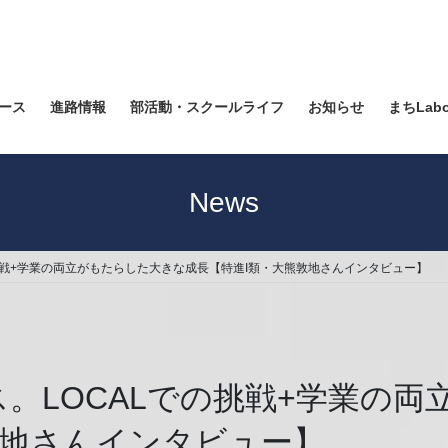
ース
進路情報
部活動・スクールライフ
お知らせ
まちLab
News
挑戦+学業の両立がもたらした大きな成長【特進I類・大熊敦地さんインタビュー】
ス。LOCALでの挑戦+学業の
敦地さんインタビュー】