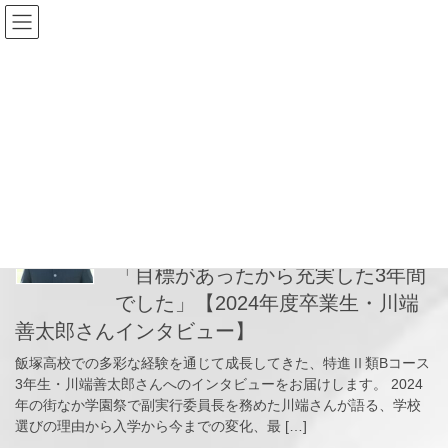
コ
ナ
ン
ビ
テ
ゲ
ン
ー
2025年3月5日
ツ
シ
へ
ョ
ス
ン
HOME
2025年3月5日
キ
に
ッ
移
プ
動
2025-03-05
News
「目標があったから充実した3年間
でした」【2024年度卒業生・川端
善太郎さんインタビュー】
飯塚高校での多彩な経験を通じて成長してきた、特進Ⅱ類Bコース
3年生・川端善太郎さんへのインタビューをお届けします。 2024
年の街なか学園祭で副実行委員長を務めた川端さんが語る、学校
選びの理由から入学から今までの変化、最 […]