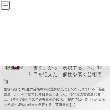
コ
ナ
ン
ビ
テ
ゲ
ン
ー
2026年7月8日
ツ
シ
へ
ョ
ス
ン
HOME
2026年7月8日
キ
に
ッ
移
プ
動
2026-07-08
News
「書く」から「表現する」へ。10
年目を迎えた、個性を磨く芸術書
道
飯塚高校で3年生の芸術教科の選択授業として行われている「芸術
書道」が、今年度で10年目を迎えました。今年度の書道選択者
は、3年生の5クラスで過去最多の92名。 校内では生徒たちが日頃
の学習・練習の成果を発表する「芸術書道 […]