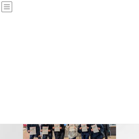
コ
ナ
ン
ビ
テ
ゲ
ン
ー
投稿
ツ
シ
へ
ョ
ス
ン
HOME
学校発DX｜三者連携で歩行データを地域の健康に生かす
2603DX
キ
に
ッ
移
プ
動
2026-05-14
/ 最終更新日時 :
2026-05-14
2603DX