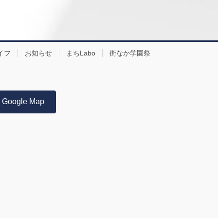
イフ
お知らせ
まちLabo
街なか学園祭
Google Map