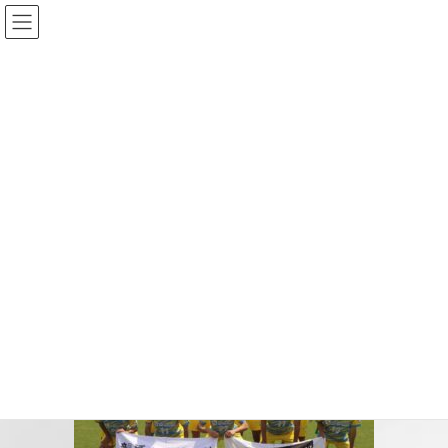
コ
ナ
ン
ビ
テ
ゲ
ン
ー
投稿
ツ
シ
へ
ョ
ス
ン
HOME
5月10・11日ホームで3試合が開催されます【飯塚高校サッカー部】
キ
に
soccer_20250510
ッ
移
プ
動
2025-05-08
/ 最終更新日時 :
2025-05-08
soccer_20250510