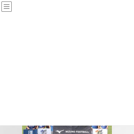
コ
ナ
ン
ビ
テ
ゲ
ン
ー
投稿
ツ
シ
へ
ョ
ス
ン
HOME
5月10・11日ホームで3試合が開催されます【飯塚高校サッカー部】
キ
に
U-16league D1
ッ
移
プ
動
2025-05-08
/ 最終更新日時 :
2025-05-08
U-16league D1