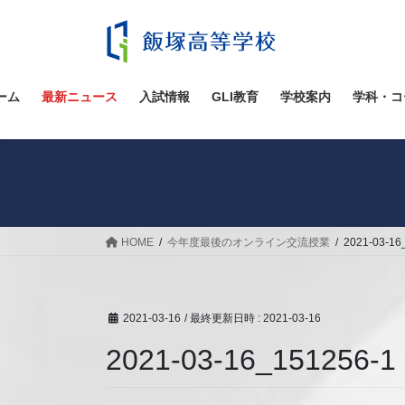
コ
ナ
ン
ビ
テ
ゲ
ン
ー
ツ
シ
ーム
最新ニュース
入試情報
GLI教育
学校案内
学科・コ
へ
ョ
ス
ン
キ
に
ッ
移
プ
動
HOME
今年度最後のオンライン交流授業
2021-03-16
2021-03-16
/ 最終更新日時 :
2021-03-16
2021-03-16_151256-1