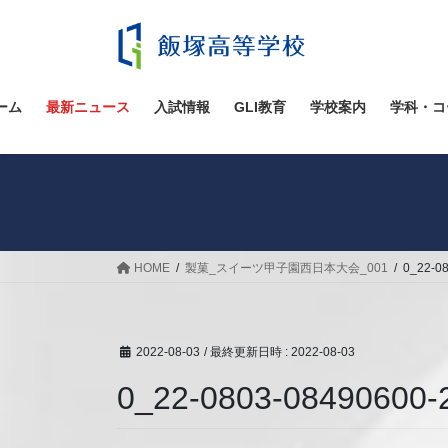
コ
ナ
ン
ビ
テ
ゲ
ン
ー
ツ
シ
ーム
最新ニュース
入試情報
GLI教育
学校案内
学科・コ
へ
ョ
ス
ン
キ
に
ッ
移
プ
動
HOME
製菓_スイーツ甲子園西日本大会_001
0_22-0
2022-08-03
/ 最終更新日時 :
2022-08-03
0_22-0803-08490600-