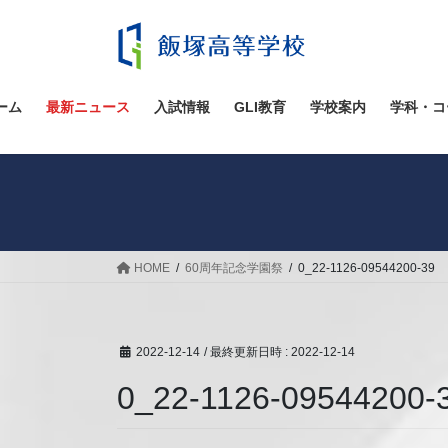
コ
ナ
ン
ビ
テ
ゲ
ン
ー
ツ
シ
ーム
最新ニュース
入試情報
GLI教育
学校案内
学科・コ
へ
ョ
ス
ン
キ
に
ッ
移
プ
動
HOME
60周年記念学園祭
0_22-1126-09544200-39
2022-12-14
/ 最終更新日時 :
2022-12-14
0_22-1126-09544200-