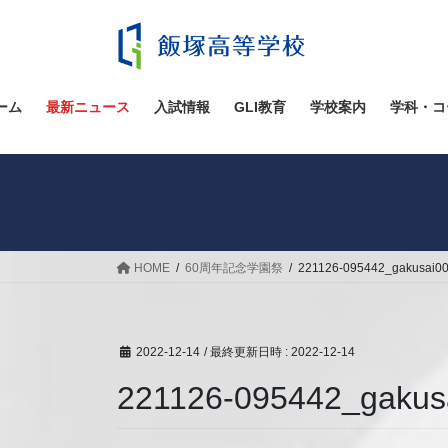
コ
ナ
ン
ビ
テ
ゲ
ン
ー
ツ
シ
ーム
最新ニュース
入試情報
GLI教育
学校案内
学科・コ
へ
ョ
ス
ン
キ
に
ッ
移
プ
動
HOME
60周年記念学園祭
221126-095442_gakusai0
2022-12-14
/ 最終更新日時 :
2022-12-14
221126-095442_gakus